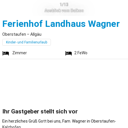
1/13
Ausblick vom Balkon
O
Ferienhof Landhaus Wagner
Oberstaufen – Allgäu
Kinder- und Familienurlaub
Zimmer
2
FeWo
Ihr Gastgeber stellt sich vor
Ein herzliches Grüß Gott bei uns, Fam. Wagner in Oberstaufen-
Kalzhofen.