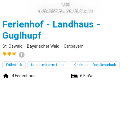
1/30
qs0a5237_38_39_40_41y_1x
Ferienhof - Landhaus -
St. Oswald
Guglhupf
St. Oswald – Bayerischer Wald – Ostbayern
Frühstück
Urlaub mit dem Hund
Kinder- und Familienurlaub
4
Ferienhaus
6
FeWo