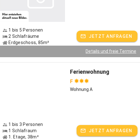
(Lieblingsberg der Deutschen, 1453 m) und Lusen (1371 m) und bei
guter Fernsicht sind sogar die Alpen zum Greifen nahe.Sehr ruhige
Lage, dennoch zentral. Sie können bequem Speiselokale, Kurpark,
Badesee, Rotwildgehege, Waldgeschichtliches Museum,
Wanderwege und Loipeneinstiege zu Fuß erreichen. Wir bieten
1 bis 5 Personen
2 Schlafräume
JETZT ANFRAGEN
geräumige Ferienwohnungen auf unserem Ferienhof sowie
Erdgeschoss, 85m²
Wohnungen in unserem Ferienhaus - Urlaub mit Hund – Ihre
Haustiere sind bei uns herzlich willkommen!
Details und freie Termine
Gastgeber spricht:
Deutsch, Englisch
Ferienwohnung
F
Wohnung A
1 bis 3 Personen
1 Schlafraum
JETZT ANFRAGEN
1. Etage, 38m²