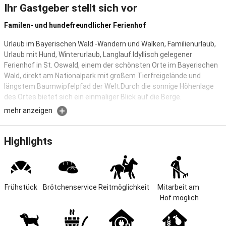
Ihr Gastgeber stellt sich vor
Familen- und hundefreundlicher Ferienhof
Urlaub im Bayerischen Wald -Wandern und Walken, Familienurlaub,
Urlaub mit Hund, Winterurlaub, Langlauf.Idyllisch gelegener
Ferienhof in St. Oswald, einem der schönsten Orte im Bayerischen
Wald, direkt am Nationalpark mit großem Tierfreigelände und
längstem Baumwipfelpfad der Welt.Durch die sonnige Höhenlage
des Ortes bietet sich ein einmaliger Blick auf die Berge.
mehr anzeigen
Urlaub mit Kind im Bayerischen Wald
Bei uns können sich Kinder so richtig wohlfühlen und Eltern ihren
Highlights
Urlaub genießen.
Unser Hof und die Nationalparkregion bieten für Kinder ein tolles,
abwechslungsreiches Urlaubsprogramm. Große Indoorspielhalle
nur 5 km entfernt.
Frühstück
Brötchenservice
Reitmöglichkeit
Mitarbeit am 
Spiel - Spaß - Abenteuer.
Hof möglich
Reitvergnügen auf unseren lieben Haflinger-Pferden Sandy und
Mandy. - Wir nehmen uns Zeit für Ihre Kinder und gestalten das
geführte Reiten abwechslungsreich.