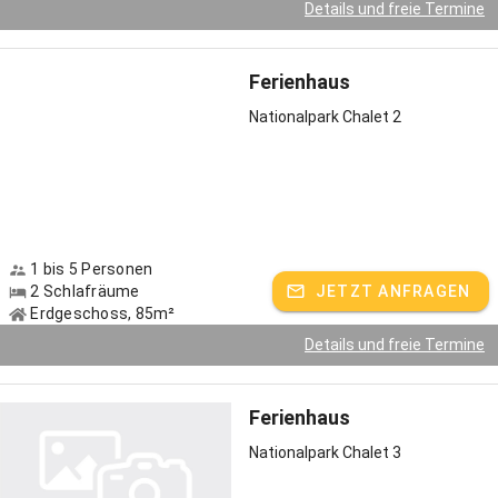
Details und freie Termine
Zeckenarme Region!
Im Ort können Sie Ihren Hund in jedes Lokal mitnehmen. Unsere
Wohnungen eignen sich von der Ausstattung und Geräumigkeit
Ferienhaus
ideal für den Urlaub mit Hund.
Nationalpark Chalet 2
Landhausstube - Ferienhof Guglhupf
Ein schöner Urlaubstag beginnt mit einem gutem Frühstück. Das
servieren wir Ihnen gerne. Brötchenservice für Selbstversorger.
Unser Service: Sie können sich gerne vom Frühstück Verpflegung
für den Tag mitnehmen!
1 bis 5 Personen
2 Schlafräume
JETZT ANFRAGEN
Unsere Garten ist ein beliebter Treffpunkt um einen schönen
Erdgeschoss, 85m²
Urlaubstag ausklingen zu lassen.
Details und freie Termine
Urlaub im Bayerischen Wald -Wandern und Walken, Familienurlaub,
Urlaub mit Hund, Winterurlaub, Langlauf.Idyllisch gelegener
Ferienhaus
Ferienhof in St. Oswald, einem der schönsten Orte im Bayerischen
Wald, direkt am Nationalpark mit großem Tierfreigelände und
Nationalpark Chalet 3
längstem Baumwipfelpfad der Welt.Durch die sonnige Höhenlage
des Ortes bietet sich ein einmaliger Blick auf die Berge Rachel