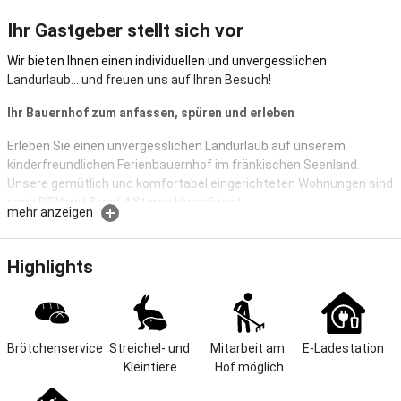
Ihr Gastgeber stellt sich vor
Wir bieten Ihnen einen individuellen und unvergesslichen
Landurlaub… und freuen uns auf Ihren Besuch!
Ihr Bauernhof zum anfassen, spüren und erleben
Erleben Sie einen unvergesslichen Landurlaub auf unserem
kinderfreundlichen Ferienbauernhof im fränkischen Seenland.
Unsere gemütlich und komfortabel eingerichteten Wohnungen sind
nach DTV mit 3 und 4 Sterne klassifiziert.
mehr anzeigen
Der Ferienhof Hochthanner ist ein naturnah bewirtschafteter
Bauernhof. Freuen Sie sich auf ein Erlebnis, das Sie begeistern wird!
Highlights
Unser Bauernhof wird seit 1890 bewirtschaftet und befindet sich
zwischen der Residenzstadt Ansbach und dem Altmühlsee. Wir
betreiben Ackerbau, Forstwirtschaft und unsere Tiere. In unserem
großen Innenhof können sich die Kinder nach Herzenslust
austoben. Wir haben ein großes Trampolin, einen Spielplatz mit
Brötchenservice
Streichel- und 
Mitarbeit am 
E-Ladestation
Schaukel, Rutsche, Tischtennisplatte, überdachten Sandkasten
Kleintiere
Hof möglich
mit Spielhaus und genügend Sitzgelegenheiten zum Entspannen.