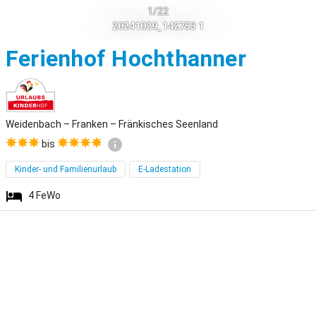
1/22
20241029_142753 1
Weide
Ferienhof Hochthanner
Weidenbach – Franken – Fränkisches Seenland
bis
Kinder- und Familienurlaub
E-Ladestation
4
FeWo