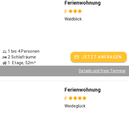
Ferienwohnung
F
Waldblick
1 bis 4 Personen
2 Schlafräume
JETZT ANFRAGEN
1. Etage, 52m²
Details und freie Termine
Ferienwohnung
F
Weideglück