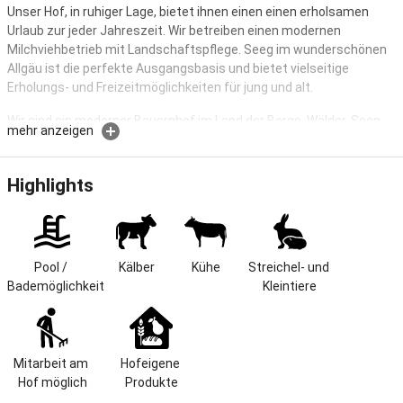
Unser Hof, in ruhiger Lage, bietet ihnen einen einen erholsamen
Urlaub zur jeder Jahreszeit. Wir betreiben einen modernen
Milchviehbetrieb mit Landschaftspflege. Seeg im wunderschönen
Allgäu ist die perfekte Ausgangsbasis und bietet vielseitige
Erholungs- und Freizeitmöglichkeiten für jung und alt.
Wir sind ein moderner Bauernhof im Land der Berge, Wälder, Seen
mehr anzeigen
und König-Ludwig-Schlösser. Fernab jeder Hektik können Sie die
Seele baumeln lassen, Kraft für Körper und Geist schöpfen.
Highlights
Wir befinden uns in einer wunderschönen, ruhigen und erholsamen
Landschaft. Bauernhöfe und Wiesen mit weidenden Kühen prägen
das Landschaftsbild um uns herum.
Pool / 
Kälber
Kühe
Streichel- und 
Sie finden bei uns zu jeder Jahreszeit vielseitige Erholungs- und
Bademöglichkeit
Kleintiere
Freizeitmöglichkeiten.
- Erholung - Sport - Entspannung bei: Wanderungen, Schwimmen,
Fahrrad- oder Bergtouren, Wintersport (Skifahren, Langlauf,
Mitarbeit am 
Hofeigene 
Snowboard, Rodeln, Eislauf), Kutschfahrten, Lama- oder
Hof möglich
Produkte
Kameltrecking, Reiten, Sommerrodelbahnen, Fahrten im