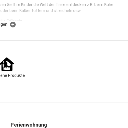
sen Sie Ihre Kinder die Welt der Tiere entdecken z.B. beim Kühe
 oder beim Kälber füttern und streicheln usw.
ilie Frühholz,
igen
eidi Frühholz
bert Frühholz
Söhnen Hans-Georg, Michael und Kilian Frühholz
ere Ferien- und Urlaubsgäste auf unserem Bauernhof herzlichst
n.
gene Produkte
ünschen Ihnen einen schönen Aufenthalt und einen angenehmen
 unserem Bauernhof, mit viel Sonnenschein und guter Laune!
e Frühholz
spricht:
Deutsch
Ferienwohnung