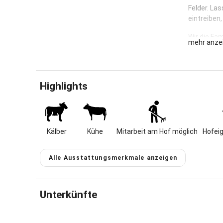
Felder. Las
eintreiben,
Wir die Fam
mehr anze
- Bäuerin H
- Bauer Hu
Highlights
- mit den 
heißen uns
willkomme
Kälber
Kühe
Mitarbeit am Hof möglich
Hofei
Wir alle w
Alle Ausstattungsmerkmale anzeigen
Urlaub auf
Ihre Famili
Unterkünfte
Gastgeber 