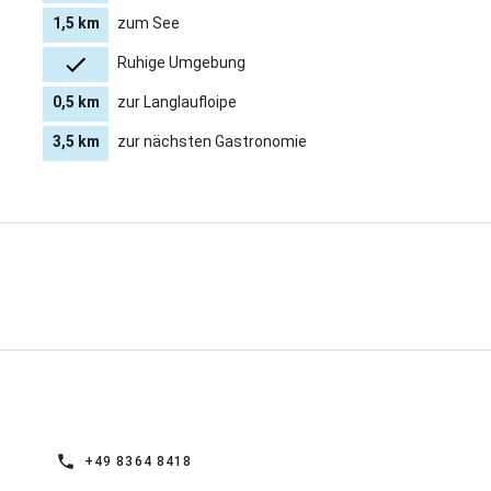
1,5 km
zum See
Ruhige Umgebung
0,5 km
zur Langlaufloipe
3,5 km
zur nächsten Gastronomie
+49 8364 8418