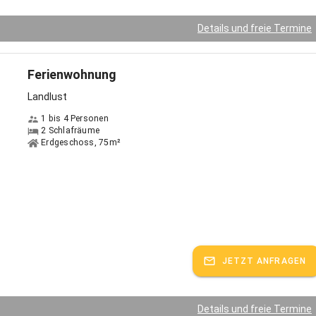
Details und freie Termine
Ferienwohnung
Landlust
1 bis 4 Personen
2 Schlafräume
Erdgeschoss, 75m²
JETZT ANFRAGEN
Details und freie Termine