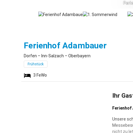
Feri
Dorfen
Ferienhof Adambauer
Dorfen – Inn-Salzach – Oberbayern
Frühstück
3
FeWo
Ihr Gas
Ferienhof
Unsere sc
Messebesuc
nicht zu l