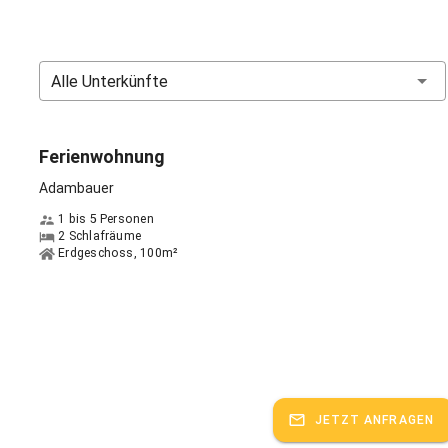
ch durch beispielsweise einem bequemen Sofa oder gar einer
 für das Extra an Komfort.
spricht:
Deutsch, Englisch
Alle Unterkünfte
Ferienwohnung
Adambauer
1 bis 5 Personen
2 Schlafräume
Erdgeschoss, 100m²
JETZT ANFRAGEN