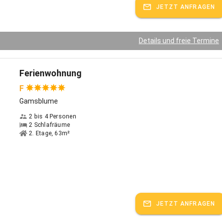
ch der ersten Anwendung spüren die meisten Kunden eine deutliche
JETZT ANFRAGEN
 des Wohlbefindens und eine tiefe Entspanntheit.
t Ihnen noch eine Infrarot - Liege mit Biophotonen und
Details und freie Termine
therapie zur Verfügung.
ie es!
Ferienwohnung
spricht:
Deutsch
F
Gamsblume
2 bis 4 Personen
2 Schlafräume
2. Etage, 63m²
JETZT ANFRAGEN