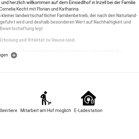
 und herzlich willkommen auf dem Einsiedlhof in Inzell bei der Familie
Cornelia Kecht mit Florian und Katharina.
n kleiner landwirtschaftlicher Familienbetrieb, der nach den Naturland-
n geführt wird und deshalb besonderen Wert auf Nachhaltigkeit und
Bewirtschaftung legt.
Erholung und Vitalität zu Hause sind.
n kleiner landwirtschaftlicher Familienbetrieb, der nach den Bio-
igen
Richtlinien geführt wird und deshalb besonderen Wert auf
keit und naturnahe Bewirtschaftung legt. Bei uns übernachten Sie in
n 5 Sterne Ferienwohnungen. Zusätzlich bieten wir Ihnen 3
Stellplätze (buchbar unter alpacacamping - Einsiedlhof Inzell) und 4
ionen an.
rnhof befindet sich in einzigartiger Lage auf 800 Metern Höhe mit
 Panoramablick auf die umliegende Bergwelt und das Inzeller
Kleintiere
Mitarbeit am Hof möglich
E-Ladestation
ntrum ist ca. 3 Kilometer entfernt.
r Nachbarschaft befindet sich unsere Hauskirche namens St. Nikolaus
keine Glocken!), die im Jahre 1200 erbaut wurde.