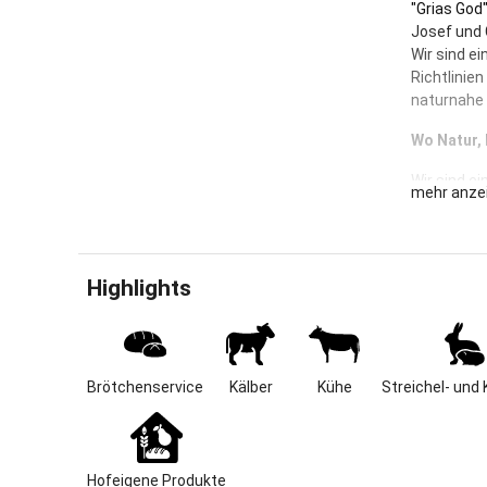
"Grias God"
Josef und 
Wir sind ei
Richtlinie
naturnahe 
Wo Natur, 
Wir sind ei
mehr anze
Naturland-
Nachhaltig
gemütliche
Wohnmobil-
Highlights
E-Ladestat
Unser Baue
herrlichem
Talbecken.
Brötchenservice
Kälber
Kühe
Streichel- und 
Das Ortsze
In direkte
(es läuten 
Hofeigene Produkte