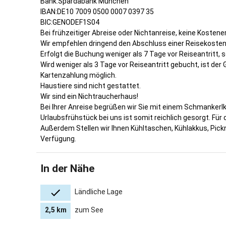
Bank:Spardabank München
IBAN:DE10 7009 0500 0007 0397 35
BIC:GENODEF1S04
Bei frühzeitiger Abreise oder Nichtanreise, keine Kostene
Wir empfehlen dringend den Abschluss einer Reisekosten
Erfolgt die Buchung weniger als 7 Tage vor Reiseantritt, 
Wird weniger als 3 Tage vor Reiseantritt gebucht, ist de
Kartenzahlung möglich.
Haustiere sind nicht gestattet.
Wir sind ein Nichtraucherhaus!
Bei Ihrer Anreise begrüßen wir Sie mit einem Schmankerlko
Urlaubsfrühstück bei uns ist somit reichlich gesorgt. Für
Außerdem Stellen wir Ihnen Kühltaschen, Kühlakkus, Pic
Verfügung.
In der Nähe
Ländliche Lage
2,5 km
zum See