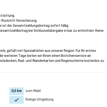
rstattung.
-Rücktritt Versicherung.
so ist der Gesamtzahlungsbetrag sofort fällig.
r Gesamtzahlbetrag bei Schlüsselübergabe in bar zu entrichten. Keine
rb, gefüllt mit Spezialitäten aus unserer Region. Für Ihr erstes
 die weiteren Tage bieten wir Ihnen einen Brötchenservice an.
knickdecken, Rad- und Wanderkarten und Regenschirme kostenlos zu
0,5 km
zum Wald
Ruhige Umgebung