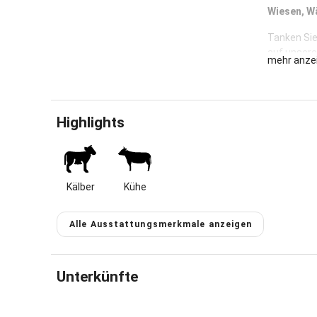
Wiesen, Wä
Tanken Sie
auf unsere
mehr anze
Wander- un
hierfür de
Internets
Highlights
In unseren
Urlaubstag
grasen zu 
Unser Hof 
Es erwarte
Kälber
Kühe
Gestalten 
wandern, B
Alle Ausstattungsmerkmale anzeigen
Skifahren 
suchen, ge
kleinen Mo
Garten de
Unterkünfte
In die Ber
gelegenen 
Wander- od