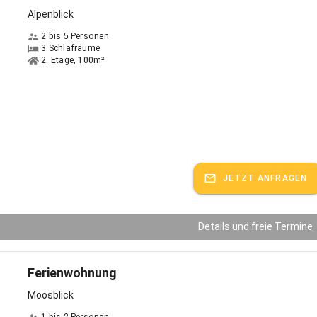
Alpenblick
nformationen und Inspirationen besuchen Sie unsere Homepage und
2 bis 5 Personen
re Wunschwohnung!
3 Schlafräume
2. Etage, 100m²
spricht:
Deutsch, Englisch
JETZT ANFRAGEN
Details und freie Termine
Ferienwohnung
Moosblick