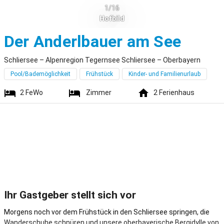
1/16
Hofbild
Schli
Der Anderlbauer am See
Schliersee – Alpenregion Tegernsee Schliersee – Oberbayern
Pool/Bademöglichkeit
Frühstück
Kinder- und Familienurlaub
2
FeWo
Zimmer
2
Ferienhaus
Ihr Gastgeber stellt sich vor
Morgens noch vor dem Frühstück in den Schliersee springen, die
Wanderschuhe schnüren und unsere oberbayerische Bergidylle von