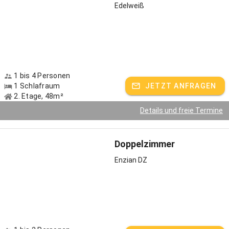
Ein großes Klettergerüst
Edelweiß
Schaukel und Rutsche
Tretfahrzeuge
Slackline
Ein großes Bodentrampolin
Almvergnügen
1 bis 4 Personen
Ein echtes Schmankerl beim Anderlbauer ist der Ausflug auf
1 Schlafraum
JETZT ANFRAGEN
unsere „Untere Firstalm“ den wir 1 bis 2 Mal pro Woche im Sommer
2. Etage, 48m²
unternehmen. Oben holt uns die Sennerin mit dem Jeep ab und
Details und freie Termine
erklärt den Gästen den Alltag auf der Alm. Wir besuchen das
Jungvieh auf der Weide, stellen unser Umweltprojekt vor - warum
wir beispielsweise wann und wo mähen und erklimmen, je nach
Doppelzimmer
Kondition der Gruppe, einen kleinen Aussichtsplatz. Anschließend
wartet eine zünftige Brotzeit auf der Terrasse mit
Enzian DZ
selbstgemachter Butter und dem schönsten Sonnenuntergang im
Oberland.
Wenn’s Winter wird
…geht es bei uns besonders romantisch zu. Die Gipfel ringsum
leuchten tief verschneit, wenn es knackig kalt wird kann man auf