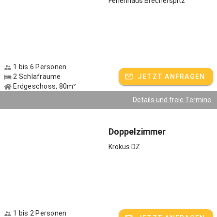
Ferienhaus Brecherspitz
im Jahr sind der Almauftrieb, die Leonhardifahrten mit den
prächtigen Kutschen oder eine Heumahd auf unserer Alm.
Freizeittipps: Unsere Top 3 rund um den Anderlbauer
Für Familien: Schliersbergalm
Für Kulturinteressierte: Markus Wasmeier Freilichtmuseum
1 bis 6 Personen
Für Wanderer: Bodenschneid
2 Schlafräume
JETZT ANFRAGEN
Erdgeschoss, 80m²
Gastgeber spricht:
Deutsch, Englisch
Details und freie Termine
Doppelzimmer
Krokus DZ
1 bis 2 Personen