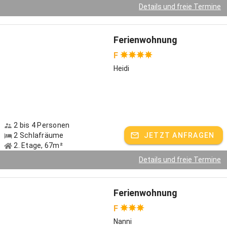
Damit können Sie die wichtigsten Freizeitbetriebe des Ortes
Details und freie Termine
kostenfrei und nahezu uneingeschränkt nutzen.
- Bergbahnen
- Freizeiteinrichtungen, Schwimmbad, Freizeitpark,..Skilifte.
Ferienwohnung
- Museen
F
- Buslinie u. Parken
Heidi
....alles im Preis inklusive!!!
Wir sind ein Kälberaufzucht- und Mastbetrieb. Im Sommer können
Sie auf unserer Alm,welche in 1 Stunde bequem zu erreichen ist
,selbst hergestellte Produkte genießen und unsere Tiere
2 bis 4 Personen
besuchen.
2 Schlafräume
JETZT ANFRAGEN
Ein duftender Kaiserschmarrn oder eine kräftige Brotzeit wird Sie
2. Etage, 67m²
für Ihre Wanderung belohnen.
Details und freie Termine
Gastgeber spricht:
Deutsch, Englisch
Ferienwohnung
F
Nanni