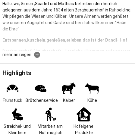
Hallo, wir, Simon ,Scarlet und Mathias betreiben den herrlich
gelegenen aus dem Jahre 1634 alten Bergbauernhof in Ruhpolding.
Wir pflegen die Wiesen und Kälber . Unsere Almen werden gehütet
wie unseren Augapfel und Gäste sind herzlich willkommen."Habe
die Ehre"
Entspannen,kuscheln.genießen,erleben,das ist der Dandl- Hof
Bergbauernhof-Almwirtschaft - Herzlich willkommen auf unserem
mehr anzeigen
sonnigen Dandl-Hof mit eigenem Lift und Alm.Jede Wohnung führt
auf einen Balkon mit herrlichem Panoramablick .Ein Kaminofen mit
Sichtfenster macht es besonders gemütlich. Parplatz ,WLAN
Highlights
sowie die Chiemgau-Karte ist inclusive und sorgt für entspanntes
Urlaubsgefühl.Auf geht's zu uns auf den Dandl-Hof.Wir freuen uns
auf Euch!
Bergbauernhof-Almwirtschaft-Skilift
Frühstück
Brötchenservice
Kälber
Kühe
"Herzlich willkommen Groß und Klein" auf unserem sonnigen Dandl-
Hof!
Natur pur erleben mit traumhaftem Panoramablick vom eigenen
Streichel- und 
Mitarbeit am 
Hofeigene 
Balkon, auf Dorf und Berge. Beide ist von uns aus schnell zu Fuß
Kleintiere
Hof möglich
Produkte