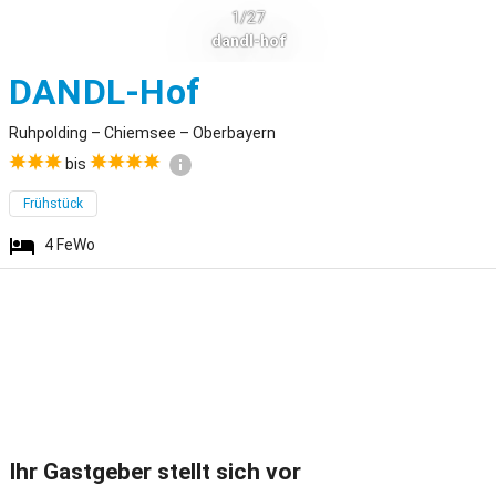
1/27
dandl-hof
Ruhpolding
DANDL-Hof
Ruhpolding – Chiemsee – Oberbayern
bis
Frühstück
4
FeWo
Ihr Gastgeber stellt sich vor