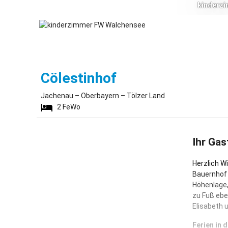
kinderz
Jachenau
Cölestinhof
Jachenau – Oberbayern – Tölzer Land
2
FeWo
Ihr Gas
Herzlich W
Bauernhof 
Höhenlage,
zu Fuß ebe
Elisabeth 
Ferien in