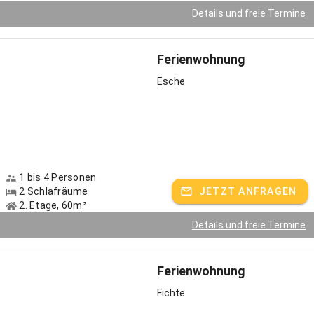
Unser Dorfplatz ist für Sie zu Fuß in 3 Minuten zu erreichen. Er liegt
Details und freie Termine
unmittelbar hinter unserem Hof.
Dort finden Sie sehr gute Einkaufsmöglichkeiten, mit zwei gut
sortierten Supermärkten, einem Metzger, der nur Ware aus der
Ferienwohnung
Region verarbeitet und verkauft. Apotheke, zwei Bankautomaten,
zwei Friseure, verschiedene Gaststätten, eine Eisdiele sowie zwei
Esche
Bäcker, welche auch ein vorzügliches Frühstück anbieten.
Bei uns können Sie abspannen und Ihren Alltag hinter sich lassen.
Genießen Sie Ihren Urlaub in unserem familiärem Haus. Sie sind
immer herzlich willkommen!
Als besonderen Service bieten wir Ihnen außerdem:
1 bis 4 Personen
- Nutzen Sie über unser Haus die TegernseeCard, diese bietet Ihnen
2 Schlafräume
JETZT ANFRAGEN
die Möglichkeit, zahlreiche Freizeitangebote kostenlos oder für 50
2. Etage, 60m²
% des regulären Preises zu nutzen oder den Spezialtarif bei
Details und freie Termine
Seenschifffahrt und Golfclub. Außerdem können Sie mit dem Bus
kostenlos im gesamten Landkreis Miesbach fahren.
- kostenlose Abholung vom Bahnhof
Ferienwohnung
- kostenloser Schlittenverleih
- absperrbarer Fahrradunterstand
Fichte
- Fitnessraum im Haus