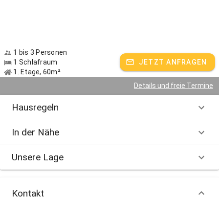
- kostenloses W-Lan
- Hofführungen
- Hofeigene Produkte über Automatenverkauf
Gastgeber spricht:
Deutsch, Englisch
1 bis 3 Personen
1 Schlafraum
JETZT ANFRAGEN
1. Etage, 60m²
Details und freie Termine
Hausregeln
In der Nähe
Unsere Lage
Kontakt