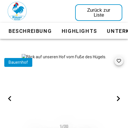
Zurück zur
Liste
BESCHREIBUNG
HIGHLIGHTS
UNTER
Bauernhof
1/20