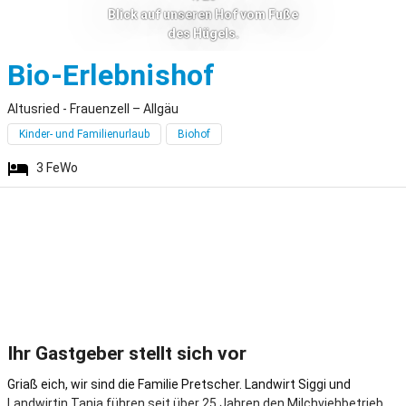
Blick auf unseren Hof vom Fuße
des Hügels.
Altusried - Fr
Bio-Erlebnishof
Altusried - Frauenzell – Allgäu
Kinder- und Familienurlaub
Biohof
3
FeWo
Ihr Gastgeber stellt sich vor
Griaß eich, wir sind die Familie Pretscher. Landwirt Siggi und
Landwirtin Tanja führen seit über 25 Jahren den Milchviehbetrieb