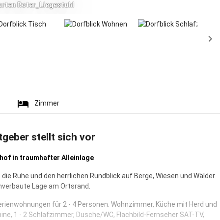
rten Roter_Liegestuhl
Zimmer
tgeber stellt sich vor
of in traumhafter Alleinlage
e die Ruhe und den herrlichen Rundblick auf Berge, Wiesen und Wälder.
nverbaute Lage am Ortsrand.
rienwohnungen für 2 - 4 Personen. Wohnzimmer, Küche mit Herd und
ne, 1 - 2 Schlafzimmer, Dusche/WC, Flachbild-Fernseher SAT-TV,