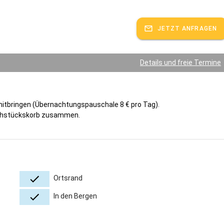
JETZT ANFRAGEN
Details und freie Termine
mitbringen (Übernachtungspauschale 8 € pro Tag).
Frühstückskorb zusammen.
Ortsrand
In den Bergen