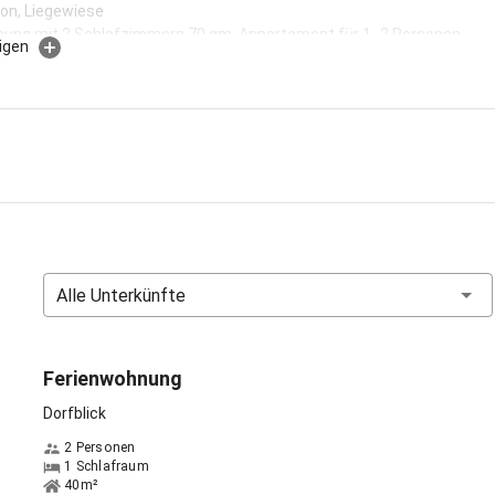
on, Liegewiese
ung mit 2 Schlafzimmern 70 qm, Appartement für 1- 2 Personen
igen
spricht:
Deutsch, Englisch
Alle Unterkünfte
Ferienwohnung
Dorfblick
2 Personen
1 Schlafraum
40m²