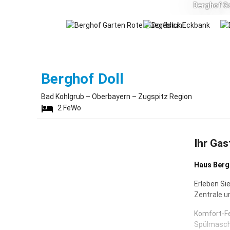
Berghof Ga
Bad Kohlgrub
Berghof Doll
Bad Kohlgrub – Oberbayern – Zugspitz Region
2
FeWo
Ihr Gas
Haus Bergh
Erleben Si
Zentrale u
Komfort-Fe
Spülmaschi