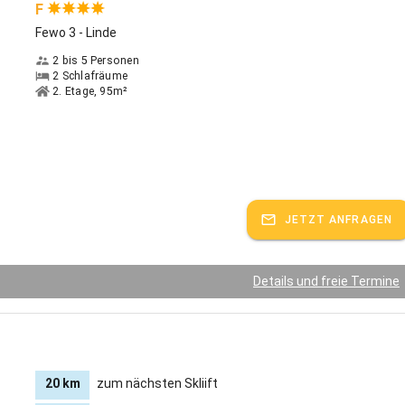
F
Fewo 3 - Linde
2 bis 5 Personen
2 Schlafräume
2. Etage, 95m²
JETZT ANFRAGEN
Details und freie Termine
20 km
zum nächsten Skliift