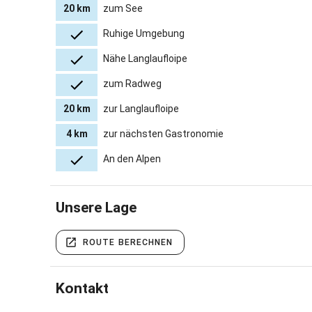
20 km
zum See
Ruhige Umgebung
Nähe Langlaufloipe
zum Radweg
20 km
zur Langlaufloipe
4 km
zur nächsten Gastronomie
An den Alpen
Unsere Lage
ROUTE BERECHNEN
Kontakt