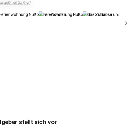
m Schneiderhof
rch
tgeber stellt sich vor