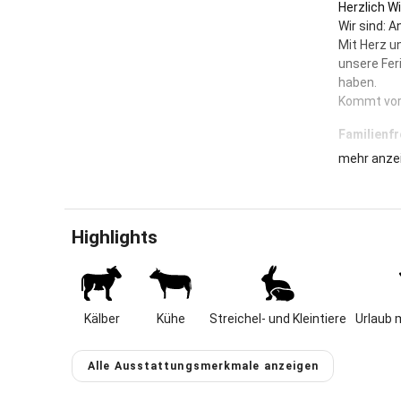
Herzlich W
Wir sind: 
Mit Herz u
unsere Fer
haben.
Kommt vorb
Familienfr
mehr anze
Urlaub auf
sich die E
mal entspan
abwechslun
Highlights
Urlaub auf
Terrasse b
Kinder viel
Kinderspie
Kälber
Kühe
Streichel- und Kleintiere
Urlaub 
mitfahren"
Durch unser
Alle Ausstattungsmerkmale anzeigen
Tagesausfl
bei Füssen