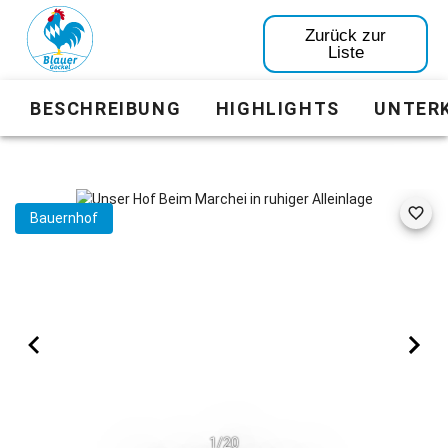
Zurück zur
Liste
BESCHREIBUNG
HIGHLIGHTS
UNTER
Bauernhof
1/20