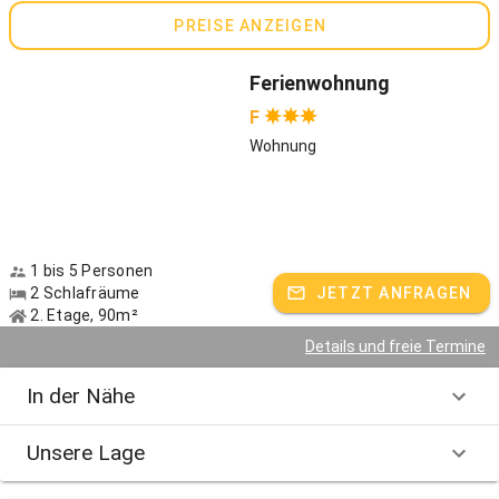
Raum zum Wohlfühlen. Eine Ruheoase mitten in der unberührten
PREISE ANZEIGEN
Natur des Chiemgaus.
Gastgeber spricht:
Deutsch, Englisch
Ferienwohnung
F
Wohnung
1 bis 5 Personen
2 Schlafräume
JETZT ANFRAGEN
2. Etage, 90m²
Details und freie Termine
In der Nähe
Unsere Lage