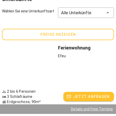
Bauernhof.
Wir vermieten ganzjährig, Übernachtungsmöglichkeit bis 12
Wählen Sie eine Unterkunftsart
Alle Unterkünfte
Personen.
Bei längerem Aufenthalt und Nebensaison Preis nach
Vereinbarung.
PREISE ANZEIGEN
Gastgeber spricht:
Deutsch, Englisch
Ferienwohnung
Efeu
2 bis 6 Personen
3 Schlafräume
JETZT ANFRAGEN
Erdgeschoss, 90m²
Details und freie Termine