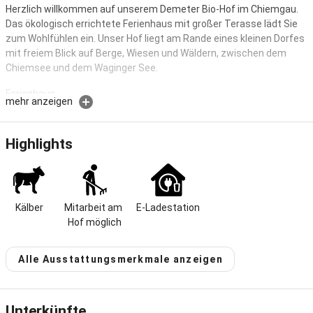
Herzlich willkommen auf unserem Demeter Bio-Hof im Chiemgau.
Das ökologisch errichtete Ferienhaus mit großer Terasse lädt Sie
zum Wohlfühlen ein. Unser Hof liegt am Rande eines kleinen Dorfes
mit freiem Blick auf Berge, Wiesen und Wäldern, zwischen dem
Chiemsee und dem Waginger See.
Ferienhaus
mehr anzeigen
beim Eller
Haus Efeu ****
Haus Eiche *****
Highlights
Kinderfreundlicher Bio-Bauernhof in ruhiger Lage- keine
Durchgangsstraße-, mit Rinder, Kälber, Katzen und Hühner.
Komfortables Ferienhaus
mit jeweils 3 Schlafräumen, großzügiger Wohnbereich mit
Kälber
Mitarbeit am 
E-Ladestation
vollausgestatteter Küche und eigener Waschmaschine.
Hof möglich
Kinderfuhrpark, große Spielwiese für Federball, Volleyball,
Fußball,Trampolin,Bauwagen als Spielewagen und Grillmöglichkeit.
Ausreichend Sitzgarnituren und einen wunderschönen
Alle Ausstattungsmerkmale anzeigen
Bauerngarten mit vielen verschiedenen Kräutern,- Blumen und
Gemüse.
Erleben Sie einen besonderen Urlaub auf unseren Demeter
Unterkünfte