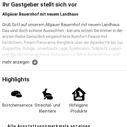
Ihr Gastgeber stellt sich vor
Allgäuer Bauernhof mit neuem Landhaus
Grüß Gott auf unserem Allgäuer Bauernhof mit neuem Landhaus.
Das sind doch schöne Aussichten - bei uns sitzen Sie immer in der
ersten Reihe.Gemütlich eingerichtete Komfort-Fewos mit
herrlichem, freiem Panorama-Bergblick über die Alpenkette bis zur
Zugspitze. Ruhige, unverbaute Lage, Spieleraum, Grillplatz, Loipen-
und Wanderwege ab Haus, Naturseen i.d. Nähe, Behinderten- und
allergikergerecht
mehr anzeigen
"Grüß Gott" und herzlich willkommen beim Bauernhof und
Landhaus "Beim Gorar"
Highlights
Das sind doch schöne Aussichten - bei uns sitzen Sie garantiert
immer in der ersten Reihe!
Ein Allgäuer Bauernhof mit lieben Streicheltieren, wie Pferden,
Brötchenservice
Streichel- und 
Hofeigene 
Eseln, Schafen, Hasen, Meerschweinchen, Hühnern und Katzen ist
Kleintiere
Produkte
ein besonderes Zuhause auf Zeit .Direkt nebenan unser schönes
Landhaus.
Hier knapp zwei Kilometer vom Hauptort Nesselwang entfernt, ist
Alle Ausstattungsmerkmale anzeigen