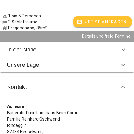
direkt vor der Türe. Unzählige Tagestouren zu den nahegelegenen
Passstraßen laden zu einer Tour ein.
1 bis 5 Personen
2 Schlafräume
JETZT ANFRAGEN
... und wenn der Tag zu Ende geht, trifft man sich gerne auf der
Erdgeschoss, 85m²
Bank vor dem Haus - der Tag klingt mit einem kleinen "Hoigarte"
Details und freie Termine
friedlich aus.
In der Nähe
Herzlichst
Ihre Familie Gschwend
Unsere Lage
Gastgeber spricht:
Deutsch
Kontakt
Adresse
Bauernhof und Landhaus Beim Gorar
Familie Reinhard Gschwend
Rindegg 7
87484 Nesselwang