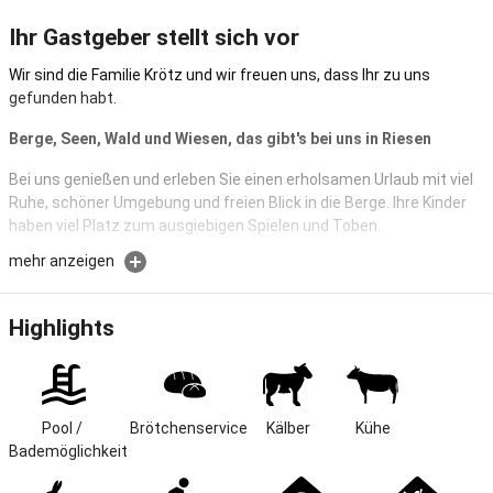
Ihr Gastgeber stellt sich vor
Wir sind die Familie Krötz und wir freuen uns, dass Ihr zu uns
gefunden habt.
Berge, Seen, Wald und Wiesen, das gibt's bei uns in Riesen
Bei uns genießen und erleben Sie einen erholsamen Urlaub mit viel
Ruhe, schöner Umgebung und freien Blick in die Berge. Ihre Kinder
haben viel Platz zum ausgiebigen Spielen und Toben.
mehr anzeigen
Für erholsame Ferien auf dem Bio-Bauernhof im ruhigen Weiler
Riesen, bieten wir euch drei komfortabel und gemütlich
eingerichtete Ferienwohnungen, in denen ihr alles für euren
Highlights
perfekten Urlaub findet. Auf unserem Grünlandbetrieb mit
Rindermast möchten wir euch das Landleben näherbringen, wobei
ihr auch kräftig mit anpacken, könnt
Wir haben ca. 50 Rinder und Kälber im Stall und auf der Weide.
Pool / 
Brötchenservice
Kälber
Kühe
Ausserdem findet Ihr bei uns Hühner mit Gockel, Hasen,
Bademöglichkeit
Meerschweinchen, Enten und Katzen die schon darauf warten von