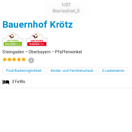
1/27
Startseite4_3
Steingaden
Bauernhof Krötz
Steingaden – Oberbayern – Pfaffenwinkel
Pool/Bademöglichkeit
Kinder- und Familienurlaub
E-Ladestation
3
FeWo