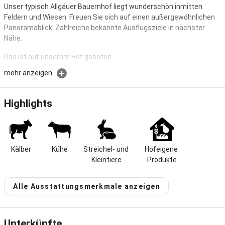
Unser typisch Allgäuer Bauernhof liegt wunderschön inmitten
Feldern und Wiesen. Freuen Sie sich auf einen außergewöhnlichen
Panoramablick. Zahlreiche bekannte Ausflugsziele in nächster
Nähe.
Das ist auf unserem Hof geboten:
mehr anzeigen
- Mithilfe bei der täglichen Stallarbeit
- Füttern der Kälber, Kühe, Ziegen, Hühner und Katzen
- Milch von den eigenen Kühen, Eier von glücklichen Hühnern
Highlights
- Mitfahrt auf dem Traktor bei der Feldarbeit
Besuchen Sie von uns aus:
Kälber
Kühe
Streichel- und 
Hofeigene 
- diverse Wander- und Fahrradwege
Kleintiere
Produkte
- Schloss Neuschwanstein und
Hohenschwangau (ca. 30km)
- Wieskirche mit Brettelsweg (ca. 25km)
Alle Ausstattungsmerkmale anzeigen
- Idyllische Badeseen (ca. 1km)
- Wanderungen in Schluchten und Seen
- Schifffahrt auf Forggensee (ca. 20km)
Unterkünfte