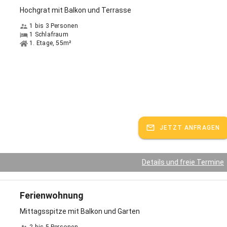
einen leuchtend klaren Sternenhimmel, weil es keine umliegenden
Hochgrat mit Balkon und Terrasse
ernen gibt, die das Sternenlicht dimmen.
1 bis 3 Personen
1 Schlafraum
nes Dorf Böserscheidegg liegt auf 800 Metern Höhe. Wir sind hier im
1. Etage, 55m²
eck: Deutschland, Österreich und der Schweiz; auf der
rasse des Bodensees.
bietet eine Besonderheit für Menschen mit Gluten Unverträglichkeit.
übers Jahr verteilt immer wieder Vorträge und Kochkurse hierzu
 Ein großer Teil der Scheidegger Gastwirte kocht Glutenfrei und auch
er vom Ort sind darauf eingestellt.
chritte von den Ferienwohnungen entfernt gibt es einen Bäcker mit
JETZT ANFRAGEN
 dort werden Frühstück, kleine Speisen sowie Kaffee und Kuchen
 Gegenüber ist die Dorfsennerei von Böserscheidegg, bei der Sie sich
en, lokalen Käsespezialitäten eindecken können.
Details und freie Termine
ach dem Frühstück kann man direkt von den Ferienwohnungen aus
Wanderungen starten. Links und rechts vom Haus führen die
Ferienwohnung
 in die nähere Umgebung. Von dort aus gibt viel Sehenswertes zu
Mittagsspitze mit Balkon und Garten
 Sie finden alle Attraktionen auf der Internetseite von Scheidegg-
 zu denen wir Ihnen auch gerne individuelle, interessante Anregungen