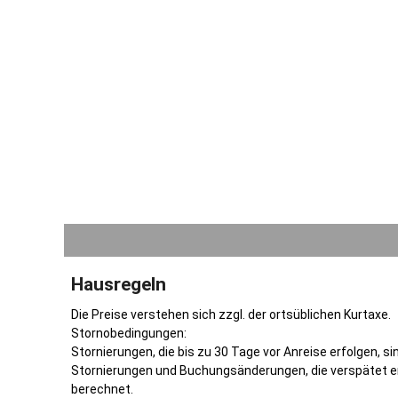
geben.
Für sportl
vielseitige
Kletterhal
Schwimmen
Im Winter 
Schlittschu
In fußläuf
Gastspiele
Zu unsere
gemütliche
Hausregeln
Zusammensei
zum Detail 
Die Preise verstehen sich zzgl. der ortsüblichen Kurtaxe.
zu lassen.
Stornobedingungen:
Verfügung,
Stornierungen, die bis zu 30 Tage vor Anreise erfolgen, si
können in 
Stornierungen und Buchungsänderungen, die verspätet e
und Kreati
berechnet.