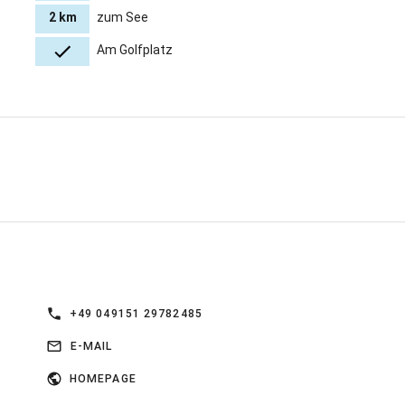
2 km
zum See
Am Golfplatz
+49 049151 29782485
E-MAIL
HOMEPAGE