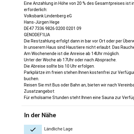
bei uns, z
Eine Anzahlung in Höhe von 20 % des Gesamtpreises ist 
erforderlich:
Liebe Gäst
Volksbank Lindenberg eG
Hans-Jürgen Hege
Ihre Gastg
DE47 7336 9826 0200 0201 09
GENODEF1LIA
Alexandra
Die Restzahlung erfolgt dann in bar vor Ort oder per Über
In unserem Haus sind Haustiere nicht erlaubt. Das Rauche
Gastgeber 
Am Wochenende ist die Anreise ab 14Uhr möglich.
Unter der Woche ab 17Uhr oder nach Absprache.
Die Abreise sollte bis 10 Uhr erfolgen.
Parkplätze im freien stehen Ihnen kostenfrei zur Verfügu
buchen.
Reisen Sie mit Bus oder Bahn an, bieten wir nach Vereinb
Zusatzangebot:
Für erholsame Stunden steht Ihnen eine Sauna zur Verfüg
In der Nähe
Ländliche Lage