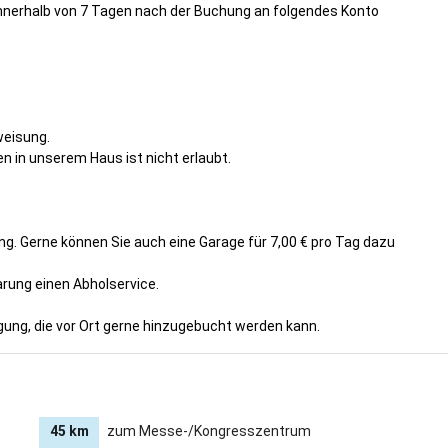
u einem unvergesslichen Erlebnis.
innerhalb von 7 Tagen nach der Buchung an folgendes Konto
e, wir freuen uns auf Ihren Besuch.
eber
 und Hans-Jürgen Hege
weisung.
n in unserem Haus ist nicht erlaubt.
spricht:
Deutsch, Englisch
ng. Gerne können Sie auch eine Garage für 7,00 € pro Tag dazu
arung einen Abholservice.
ung, die vor Ort gerne hinzugebucht werden kann.
45 km
zum Messe-/Kongresszentrum