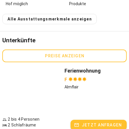
von Bernau im Herzen des Chiemgaus, zwischen Chiemseestrand
Hof möglich
Produkte
und Reifenberg. Die freie Aussicht auf den See, die Chiemgauer
Berge und die Berggipfel zum Greifen nah, machen ihn zu einem
Alle Ausstattungsmerkmale anzeigen
ganz besonderen Fleckerl und unserem persönlichen Wohlfühlort.
Die Geschichte des Ablingerhofs reicht bis in das Jahr 1435 zurück,
wo er erstmals urkundliche Erwähnung als eines der Güter des
Klosters Frauenchiemsee fand. Mit seinen Natursteinmauern und
Unterkünfte
der klassischen Chiemgauer Architektur umgibt in bis heute ein
besonders charmantes bäuerliches Flair. Auch im Inneren haben wir
PREISE ANZEIGEN
uns bemüht das traditionelle Schreinerhandwerk zu erhalten und
mit der schlichten Eleganz der Moderne zu vereinen. In unseren
fünf Vier-Sterne-Ferienwohnung ist uns das mit viel Holz und einer
Ferienwohnung
neuen hochwertigen Ausstattung gelungen. Unser schnuckeliges
F
Appartement "Inselblick" wird gerne als zusätzlicher Wohlfühlplatz
für Jugendliche zur Wohnung "Seeblick" dazu gebucht. Die beiden
Almflair
Wohnungen liegen direkt nebeneinander und sind somit auch ideal
für Großeltern, Alleinreisende mit Kind oder Paare. Haustiere
können Sie leider nicht in den Urlaub mitbringen. Zum Frühstück
können Sie täglich frische Brötchen und Feines Gebäck bei uns
bestellen. Beim Brötchenservice sind auch Milch und Eier inklusive.
2 bis 4 Personen
Der Getränkekühlschrank ist gut sortiert und bietet Ihnen regionale
2 Schlafräume
JETZT ANFRAGEN
Getränke und feine Bio-Weine für Genießer. Der Seeblick, die