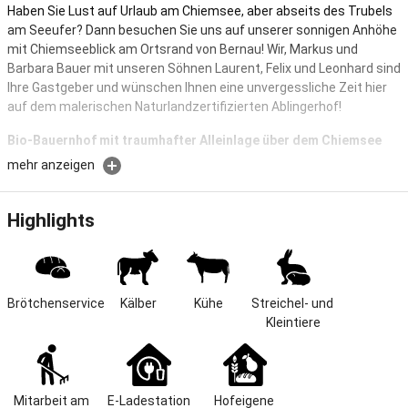
Haben Sie Lust auf Urlaub am Chiemsee, aber abseits des Trubels
am Seeufer? Dann besuchen Sie uns auf unserer sonnigen Anhöhe
mit Chiemseeblick am Ortsrand von Bernau! Wir, Markus und
Barbara Bauer mit unseren Söhnen Laurent, Felix und Leonhard sind
Ihre Gastgeber und wünschen Ihnen eine unvergessliche Zeit hier
auf dem malerischen Naturlandzertifizierten Ablingerhof!
Bio-Bauernhof mit traumhafter Alleinlage über dem Chiemsee
mehr anzeigen
Unser kinderfreundlicher, gepflegter Bio-Milchvieh-Bauernhof liegt
malerisch am Ortsrand von Bernau am Chiemsee in Oberbayern
auf einer ruhigen, sonnigen Anhöhe. Erleben Sie einen traumhaften
Highlights
Ausblick auf den Chiemsee, genießen Sie die Naturwelt des
Chiemgaus und das tägliche Leben auf dem Hof im Einklang mit der
Natur.
Lage & Größe
Brötchenservice
Kälber
Kühe
Streichel- und 
Kleintiere
Nicht umsonst lockt die Schönheit des Chiemsees das ganze Jahr
Besucher aus dem In- und Ausland an seine Ufer. Der Tourismus
bringt viel Leben und Trubel in die Region, aber nicht bei uns! Unser
fast 200 Jahre altes Bauernhaus liegt auf einer Anhöhe am Rande
Mitarbeit am 
E-Ladestation
Hofeigene 