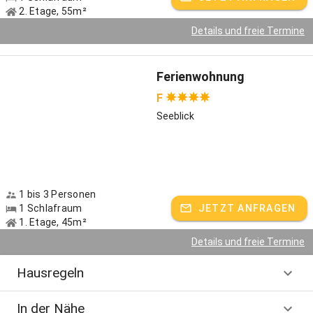
backen wir selbst. Eltern machen sich derweil schöne Stunden in
2. Etage, 55m²
unserem lauschigen Sonnenfreisitz mit Chiemseeblick oder am
Details und freie Termine
Grillplatz direkt neben unserem Hof-Brunnen. Am Lagerfeuerplatz
mit Seeblick erleben Sie stimmungsvolle Sonnenuntergänge und
knisternde Romantik. Sie sehen: Langeweile gibt es bei uns
Ferienwohnung
eigentlich nicht - nur bewusste Erholung und jede Menge Action.
F
Unsere hofeigene Alm
Seeblick
Lust, unseren Kühen und Kälbern einen Besuch in ihrem
Sommerquartier abzustatten? Nur eine knappe Stunde mit
mäßigem Anstieg müssen Sie auf einem gut begehbaren Forstweg
zurücklegen, bis Sie die Tiere vor der malerisch gelegenen
Herrenalm mit dem urigen Charme erreichen. Unverändert seit bald
1 bis 3 Personen
500 Jahren seit ihrer ersten Erwähnung dient die Alm schon als
1 Schlafraum
JETZT ANFRAGEN
1. Etage, 45m²
Sommerweide. Ob Durstlöscher, Wein oder Stamperl, auf der Hütte
begleiten wir die almtypischen Brotzeiten, wie Käse- und
Details und freie Termine
Speckbrote, mit der passenden Erfrischung für Wanderer und
Bergradler.
Hausregeln
Highlights in der Umgebung
In der Nähe