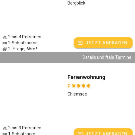
schmecken.
Bergblick
Familien mit Kindern Willkommen!
Unsere zwei lieben Minishettys Peachy und Nelly warten
sehnsüchtig darauf, von kleinen Urlaubern (bis etwa sechs Jahre)
gestriegelt, geführt oder geritten zu werden. Kinder freuen sich bei
2 bis 4 Personen
uns außerdem auf:
2 Schlafräume
JETZT ANFRAGEN
2. Etage, 65m²
Wasserlauf mit Wasserpumpe zum Plantschen und Spielen
Details und freie Termine
Fußballplatz mit zwei Profitoren
Spielplatz mit Kletterwand
Ferienwohnung
F
Großes Trampolin
Chiemsee
Naturbalancierstrecke im Garten
unvergessliche Begegnungen mit unseren Tieren
Mittags bereiten wir uns gemeinsam eine frische Brotzeit zu!
Dabei zeige ich, Barbara Bauer, wie aus frischem Schlagrahm ganz
2 bis 3 Personen
unkompliziert Butter entsteht und auch das Brot kneten und
1 Schlafraum
JETZT ANFRAGEN