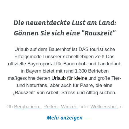
Die neuentdeckte Lust am Land:
Gönnen Sie sich eine "Rauszeit"
Urlaub auf dem Bauernhof ist DAS touristische
Erfolgsmodell unserer schnelllebigen Zeit! Das
offizielle Bayernportal für Bauernhof- und Landurlaub
in Bayern bietet mit rund 1.300 Betrieben
maßgeschneiderten
Urlaub für kleine
und große Tier-
und Naturfans, aber auch für Paare, die eine
„Rauszeit“ von Arbeit, Stress und Alltag suchen.
Ob 
Bergbauern-
, 
Reiter-
, 
Winzer-
 oder 
Wellnesshof
, run
Mehr anzeigen
Urlaub trifft Landwirtschaft