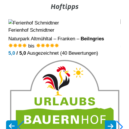
Wer Camping und Zelten auf
Hoftipps
einem echten Landhof erleben
möchte ist hier genau richtig:
Ferienhof Schmidtner
Pier
Zelt- & Stellplätze, der
Naturpark Altmühltal – Franken –
Beilngries
Pfa
hofeigene Naturbadesee und
bis
5,0
unsere…
5,0
/ 5,0
Ausgezeichnet (40 Bewertungen)