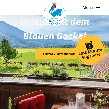
Menü
Urlaub mit dem
Blauen Gockel
Last
Minute
Unterkunft finden
Angebote