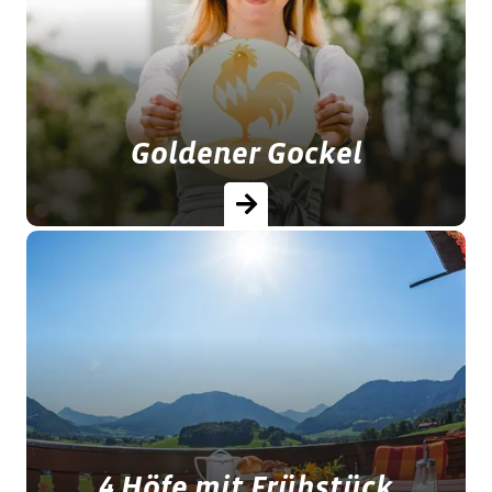
Goldener Gockel
Unsere gastfreundlichsten Ferienhöfe
2026 wurden ausgezeichnet. Buchen
Sie Ihren nächsten Urlaub bei einem
Ferienhof mit dem Goldenen Gockel!
…
4 Höfe mit Frühstück