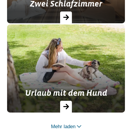
Zwei Schlafzimmer
Ob ein eigenes Urlaubsreich für die
Kinder oder separate
Schlafmöglichkeiten für den Urlaub
mit Freunden – beim Blauen Gockel
gibt’s für den Wunsch…
Urlaub mit dem Hund
Mehr laden