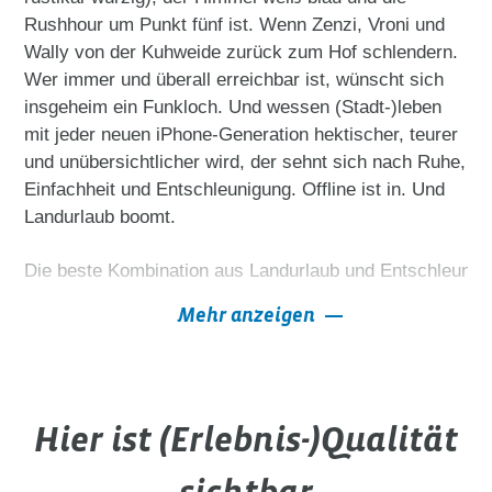
Rushhour um Punkt fünf ist. Wenn Zenzi, Vroni und
Wally von der Kuhweide zurück zum Hof schlendern.
Wer immer und überall erreichbar ist, wünscht sich
insgeheim ein Funkloch. Und wessen (Stadt-)leben
mit jeder neuen iPhone-Generation hektischer, teurer
und unübersichtlicher wird, der sehnt sich nach Ruhe,
Einfachheit und Entschleunigung. Offline ist in. Und
Landurlaub boomt.
Die beste Kombination aus Landurlaub und Entschleunigu
Mehr anzeigen
Ein weiteres Highlight ist 
Urlaub auf dem Biobauernhof
. 
Auch Campingfreunde kommen beim 
Campingurlaub auf
Kombinieren Sie doch beim nächsten Mal Ihren 
Wanderu
Hier ist (Erlebnis-)Qualität
Viel Spaß beim Auswählen Ihres Ferienhofes!