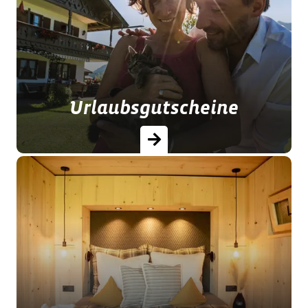
Sie hier absolute Unabhängigkeit,
keine überfüllten Speisesäle, keinen
Lärm und viel Platz für die ganze
Familie. …
Urlaubsgutscheine
Verschenken Sie doch Zeit mit Ihren
Liebsten per Urlaubsgutschein! Hier
können Sie auch kurzfristig
Gutscheine für Urlaub auf dem
Bauernhof in Bayern…