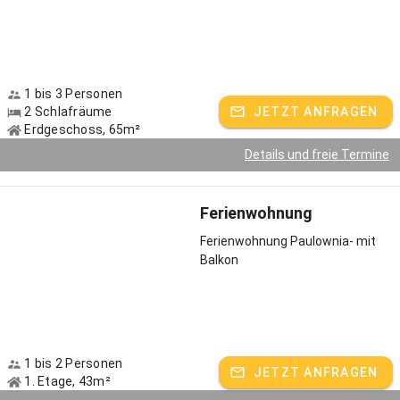
In wenigen Minuten erreichen Sie zu Fuß Bäckereien, einen Bio-
Supermart und eine Drogerie.
Kulinarische Spezialitäten gibt es auch auf den Lindauer
Wochenmärkten.
1 bis 3 Personen
2 Schlafräume
JETZT ANFRAGEN
Gastgeber spricht:
Deutsch
Erdgeschoss, 65m²
Details und freie Termine
Ferienwohnung
Ferienwohnung Paulownia- mit
Balkon
1 bis 2 Personen
JETZT ANFRAGEN
1. Etage, 43m²